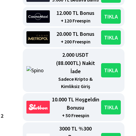
12.000 TL Bonus
TIKLA
+ 120 Freespin
20.000 TL Bonus
TIKLA
+ 200 Freespin
2.000 USDT
(88.000TL) Nakit
TIKLA
İade
Sadece Kripto &
Kimliksiz Giriş
10.000 TL Hoşgeldin
TIKLA
Bonusu
+ 50 Freespin
e
2
3000 TL %300