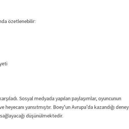
da özetlenebilir:
yeti
 karşıladı. Sosyal medyada yapılan paylaşımlar, oyuncunun
ve heyecanı yansıtmıştır. Boey’un Avrupa’da kazandığı deney
 sağlayacağı düşünülmektedir.