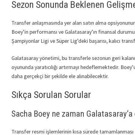
Sezon Sonunda Beklenen Gelişme
Transfer anlaşmasında yer alan satın alma opsiyonunu
Boey’in performansı ve Galatasaray’ın finansal durumu, 
Şampiyonlar Ligi ve Süper Lig’deki başarısı, kalıcı tran
Galatasaray yönetimi, bu transferle sezonun geri kal
oyununda yaratıcılığı artırmayı hedeflemektedir. Boey’un
daha gerçekçi bir şekilde ele alınabilecektir.
Sıkça Sorulan Sorular
Sacha Boey ne zaman Galatasaray’a 
Transfer resmi işlemlerinin kısa sürede tamamlanması