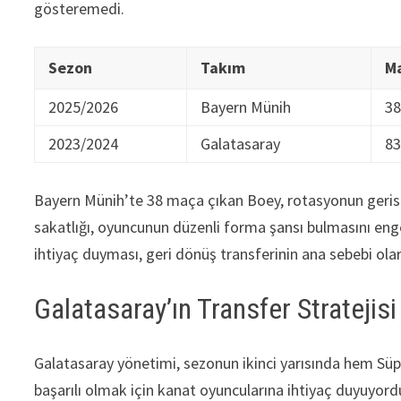
gösteremedi.
Sezon
Takım
Ma
2025/2026
Bayern Münih
3
2023/2024
Galatasaray
8
Bayern Münih’te 38 maça çıkan Boey, rotasyonun gerisin
sakatlığı, oyuncunun düzenli forma şansı bulmasını en
ihtiyaç duyması, geri dönüş transferinin ana sebebi ola
Galatasaray’ın Transfer Stratejis
Galatasaray yönetimi, sezonun ikinci yarısında hem Sü
başarılı olmak için kanat oyuncularına ihtiyaç duyuyordu