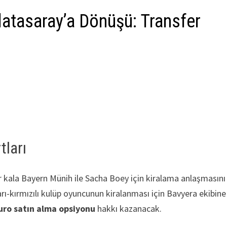
latasaray’a Dönüşü: Transfer
tları
 kala Bayern Münih ile Sacha Boey için kiralama anlaşmasını
rı-kırmızılı kulüp oyuncunun kiralanması için Bavyera ekibin
uro satın alma opsiyonu
hakkı kazanacak.