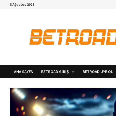
İçeriğe
8 Ağustos 2026
geç
ANA SAYFA
BETROAD GIRIŞ
BETROAD ÜYE OL