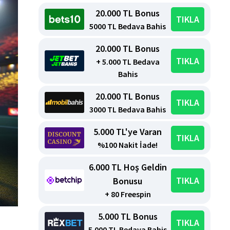
20.000 TL Bonus
TIKLA
5000 TL Bedava Bahis
20.000 TL Bonus
TIKLA
+ 5.000 TL Bedava
Bahis
20.000 TL Bonus
TIKLA
3000 TL Bedava Bahis
5.000 TL'ye Varan
TIKLA
%100 Nakit İade!
6.000 TL Hoş Geldin
TIKLA
Bonusu
+ 80 Freespin
5.000 TL Bonus
TIKLA
5.000 TL Bedava Bahis