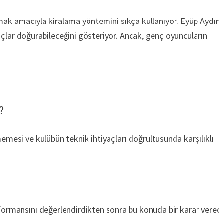
ak amacıyla kiralama yöntemini sıkça kullanıyor. Eyüp Aydın
ar doğurabileceğini gösteriyor. Ancak, genç oyuncuların
?
esi ve kulübün teknik ihtiyaçları doğrultusunda karşılıklı
rformansını değerlendirdikten sonra bu konuda bir karar vere