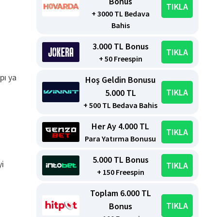
Bonus
TIKLA
+ 3000 TL Bedava
Bahis
3.000 TL Bonus
TIKLA
+ 50 Freespin
pı ya
Hoş Geldin Bonusu
TIKLA
5.000 TL
+ 500 TL Bedava Bahis
Her Ay 4.000 TL
TIKLA
Para Yatırma Bonusu
5.000 TL Bonus
yi
TIKLA
+ 150 Freespin
Toplam 6.000 TL
TIKLA
Bonus