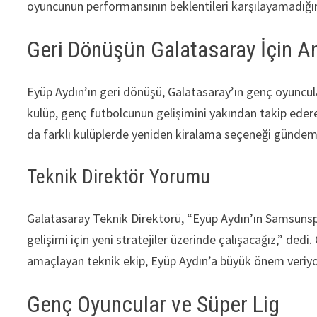
oyuncunun performansının beklentileri karşılayamadığını
Geri Dönüşün Galatasaray İçin A
Eyüp Aydın’ın geri dönüşü, Galatasaray’ın genç oyuncular
kulüp, genç futbolcunun gelişimini yakından takip edere
da farklı kulüplerde yeniden kiralama seçeneği gündemd
Teknik Direktör Yorumu
Galatasaray Teknik Direktörü, “Eyüp Aydın’ın Samsunsp
gelişimi için yeni stratejiler üzerinde çalışacağız,” dedi
amaçlayan teknik ekip, Eyüp Aydın’a büyük önem veriyo
Genç Oyuncular ve Süper Lig