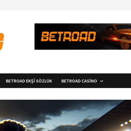
BETROAD EKŞI SÖZLÜK
BETROAD CASINO