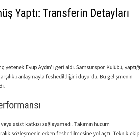
üş Yaptı: Transferin Detayları
ç yetenek Eyüp Aydın’ı geri aldı. Samsunspor Kulübü, yaptığ
karşılıklı anlaşmayla feshedildiğini duyurdu. Bu gelişmenin
dı.
erformansı
 veya asist katkısı sağlayamadı. Takımın hücum
alık sözleşmenin erken feshedilmesine yol açtı. Teknik ekip