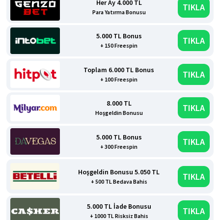
Her Ay 4.000 TL
TIKLA
Para Yatırma Bonusu
5.000 TL Bonus
TIKLA
+ 150 Freespin
Toplam 6.000 TL Bonus
TIKLA
+ 100 Freespin
8.000 TL
TIKLA
Hoşgeldin Bonusu
5.000 TL Bonus
TIKLA
+ 300 Freespin
Hoşgeldin Bonusu 5.050 TL
TIKLA
+ 500 TL Bedava Bahis
5.000 TL İade Bonusu
TIKLA
+ 1000 TL Risksiz Bahis