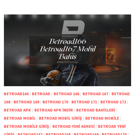
BETROAD166
/
BETROAD
/
BETROAD 166
/
BETROAD 167
/
BETROAD
168
/
BETROAD 169
/
BETROAD 170
/
BETROAD 171
/
BETROAD 172
/
BETROAD APK
/
BETROAD APK INDIR
/
BETROAD BAHISLERI
/
BETROAD MOBIL
/
BETROAD MOBIL GIRIŞ
/
BETROAD MOBILE
/
BETROAD MOBILE GIRIŞ
/
BETROAD YENI ADRESI
/
BETROAD YENI
GIRIŞ
/
BETROAD167
/
BETROAD168
/
BETROAD169
/
BETROAD170
/