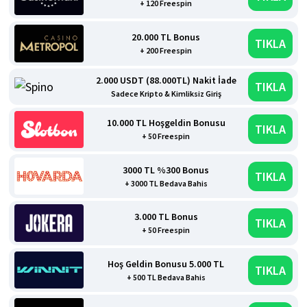
+ 120 Freespin
20.000 TL Bonus
TIKLA
+ 200 Freespin
2.000 USDT (88.000TL) Nakit İade
TIKLA
Sadece Kripto & Kimliksiz Giriş
10.000 TL Hoşgeldin Bonusu
TIKLA
+ 50 Freespin
3000 TL %300 Bonus
TIKLA
+ 3000 TL Bedava Bahis
3.000 TL Bonus
TIKLA
+ 50 Freespin
Hoş Geldin Bonusu 5.000 TL
TIKLA
+ 500 TL Bedava Bahis