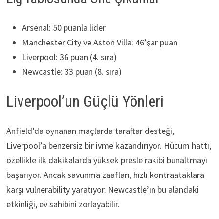
Arsenal: 50 puanla lider
Manchester City ve Aston Villa: 46’şar puan
Liverpool: 36 puan (4. sıra)
Newcastle: 33 puan (8. sıra)
Liverpool’un Güçlü Yönleri
Anfield’da oynanan maçlarda taraftar desteği,
Liverpool’a benzersiz bir ivme kazandırıyor. Hücum hattı,
özellikle ilk dakikalarda yüksek presle rakibi bunaltmayı
başarıyor. Ancak savunma zaafları, hızlı kontraataklara
karşı vulnerability yaratıyor. Newcastle’ın bu alandaki
etkinliği, ev sahibini zorlayabilir.