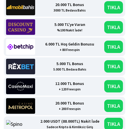
20.000 TL Bonus
TIKLA
3000 TL Bedava Bahis
5.000 TL'ye Varan
TIKLA
%100 Nakit İade!
6.000 TL Hoş Geldin Bonusu
TIKLA
+ 80 Freespin
5.000 TL Bonus
TIKLA
5.000 TL Bedava Bahis
12.000 TL Bonus
TIKLA
+ 120 Freespin
20.000 TL Bonus
TIKLA
+ 200 Freespin
2.000 USDT (88.000TL) Nakit İade
TIKLA
Sadece Kripto & Kimliksiz Giriş