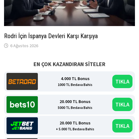
Rodri İçin İspanya Devleri Karşı Karşıya
6 Ağustos 2026
EN ÇOK KAZANDIRAN SİTELER
4.000 TL Bonus
TIKLA
1000 TL Bedava Bahis
20.000 TL Bonus
TIKLA
5000 TL Bedava Bahis
20.000 TL Bonus
TIKLA
+ 5.000 TL Bedava Bahis