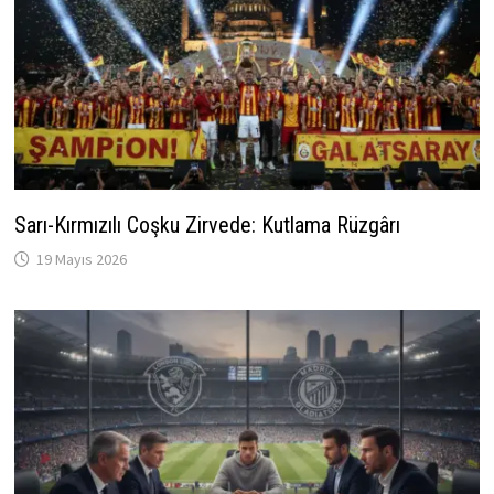
Sarı-Kırmızılı Coşku Zirvede: Kutlama Rüzgârı
19 Mayıs 2026