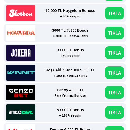
10.000 TL Hoşgeldin Bonusu
TIKLA
+ 50 Freespin
3000 TL %300 Bonus
TIKLA
+ 3000 TL Bedava Bahis
3.000 TL Bonus
TIKLA
+ 50 Freespin
Hoş Geldin Bonusu 5.000 TL
TIKLA
+ 500 TL Bedava Bahis
Her Ay 4.000 TL
TIKLA
Para Yatırma Bonusu
5.000 TL Bonus
TIKLA
+ 150 Freespin
Toplam 6.000 TL Bonus