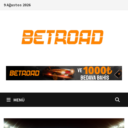
İçeriğe
9 Ağustos 2026
geç
MENÜ