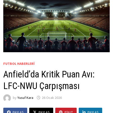
FUTBOL HABERLERI
Anfield’da Kritik Puan Avı:
LFC-NWU Çarpışması
by
Yusuf Kara
26 Ocak 2026
PAYLAŞ
PAYLAŞ
PIN IT
PAYLAŞ