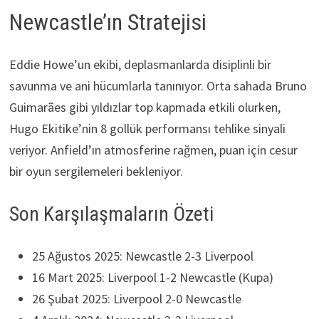
Newcastle’ın Stratejisi
Eddie Howe’un ekibi, deplasmanlarda disiplinli bir
savunma ve ani hücumlarla tanınıyor. Orta sahada Bruno
Guimarães gibi yıldızlar top kapmada etkili olurken,
Hugo Ekitike’nin 8 gollük performansı tehlike sinyali
veriyor. Anfield’ın atmosferine rağmen, puan için cesur
bir oyun sergilemeleri bekleniyor.
Son Karşılaşmaların Özeti
25 Ağustos 2025: Newcastle 2-3 Liverpool
16 Mart 2025: Liverpool 1-2 Newcastle (Kupa)
26 Şubat 2025: Liverpool 2-0 Newcastle