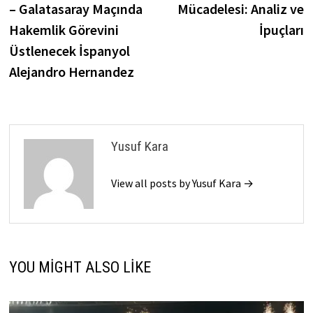
– Galatasaray Maçında
Mücadelesi: Analiz ve
Hakemlik Görevini
İpuçları
Üstlenecek İspanyol
Alejandro Hernandez
Yusuf Kara
View all posts by Yusuf Kara →
YOU MIGHT ALSO LIKE