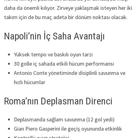
daha da önemli kılıyor. Zirveye yaklaşmak isteyen her iki
takım için de bu maç adeta bir dönüm noktası olacak.
Napoli’nin İç Saha Avantajı
Yüksek tempo ve baskılı oyun tarzı
30 golle iç sahada etkili hücum performansı
Antonio Conte yönetiminde disiplinli savunma ve
hızlı hücumlar
Roma’nın Deplasman Direnci
Deplasmanda sağlam savunma (12 gol yedi)
Gian Piero Gasperini ile geçiş oyununda etkinlik
Kontrollü oyun stratejisi