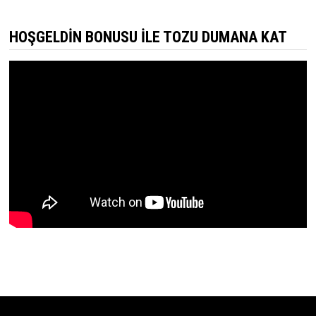
HOŞGELDIN BONUSU ILE TOZU DUMANA KAT