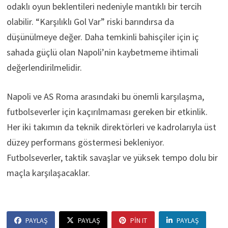
odaklı oyun beklentileri nedeniyle mantıklı bir tercih
olabilir. “Karşılıklı Gol Var” riski barındırsa da
düşünülmeye değer. Daha temkinli bahisçiler için iç
sahada güçlü olan Napoli’nin kaybetmeme ihtimali
değerlendirilmelidir.
Napoli ve AS Roma arasındaki bu önemli karşılaşma,
futbolseverler için kaçırılmaması gereken bir etkinlik.
Her iki takımın da teknik direktörleri ve kadrolarıyla üst
düzey performans göstermesi bekleniyor.
Futbolseverler, taktik savaşlar ve yüksek tempo dolu bir
maçla karşılaşacaklar.
PAYLAŞ
PAYLAŞ
PIN IT
PAYLAŞ