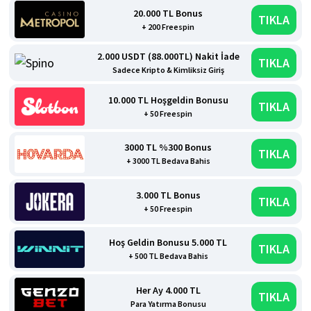
20.000 TL Bonus
TIKLA
+ 200 Freespin
2.000 USDT (88.000TL) Nakit İade
TIKLA
Sadece Kripto & Kimliksiz Giriş
10.000 TL Hoşgeldin Bonusu
TIKLA
+ 50 Freespin
3000 TL %300 Bonus
TIKLA
+ 3000 TL Bedava Bahis
3.000 TL Bonus
TIKLA
+ 50 Freespin
Hoş Geldin Bonusu 5.000 TL
TIKLA
+ 500 TL Bedava Bahis
Her Ay 4.000 TL
TIKLA
Para Yatırma Bonusu