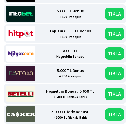
5.000 TL Bonus
TIKLA
+ 150 Freespin
Toplam 6.000 TL Bonus
TIKLA
+ 100 Freespin
8.000 TL
TIKLA
Hoşgeldin Bonusu
5.000 TL Bonus
TIKLA
+ 300 Freespin
Hoşgeldin Bonusu 5.050 TL
TIKLA
+ 500 TL Bedava Bahis
5.000 TL İade Bonusu
TIKLA
+ 1000 TL Risksiz Bahis