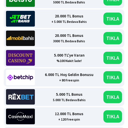
5000 TL Bedava Bahis
20.000 TL Bonus
TIKLA
+ 5.000 TL Bedava Bahis
20.000 TL Bonus
TIKLA
3000 TL Bedava Bahis
5.000 TL'ye Varan
TIKLA
%100 Nakit İade!
6.000 TL Hoş Geldin Bonusu
TIKLA
+ 80 Freespin
5.000 TL Bonus
TIKLA
5.000 TL Bedava Bahis
12.000 TL Bonus
TIKLA
+ 120 Freespin